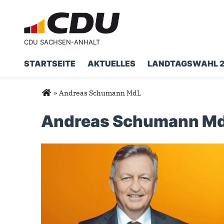
CDU SACHSEN-ANHALT
STARTSEITE
AKTUELLES
LANDTAGSWAHL 
Suchformular
Suche
Sie sind hier
»
Andreas Schumann MdL
Andreas Schumann M