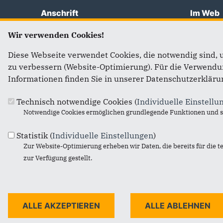
Anschrift
Im Web
Fußbereich
CDU Sachsen-Anhalt
Minister
Wir verwenden Cookies!
Fürstenwallstraße 17
CDU-Fra
Diese Webseite verwendet Cookies, die notwendig sind, 
39104
Magdeburg
Alexand
zu verbessern (Website-Optimierung). Für die Verwendung
Telefon:
0391 5666810
CDU/CSU
Informationen finden Sie in unserer Datenschutzerkläru
E-Mail:
presse@cdulsa.de
CDU Deu
Technisch notwendige Cookies (
Individuelle Einstellu
Notwendige Cookies ermöglichen grundlegende Funktionen und si
Statistik (
Individuelle Einstellungen
)
Zur Website-Optimierung erheben wir Daten, die bereits für die t
zur Verfügung gestellt.