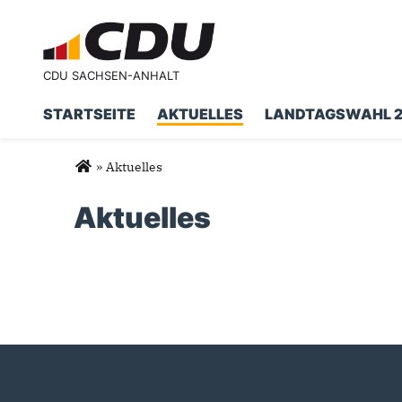
CDU SACHSEN-ANHALT
STARTSEITE
AKTUELLES
LANDTAGSWAHL 
Suchformular
Suche
Sie sind hier
»
Aktuelles
Aktuelles
Seiten