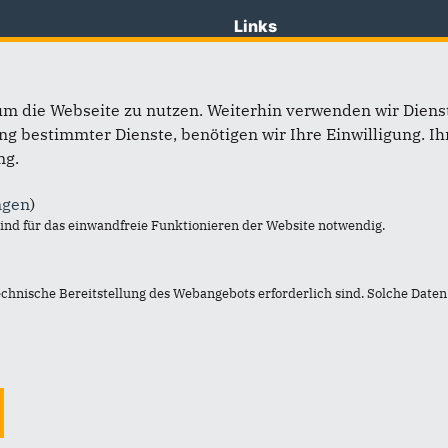
Links
präsident Sven Schulze
Impressum
ktion im Landtag
Kontakt
um die Webseite zu nutzen. Weiterhin verwenden wir Dienst
ra Mehnert MdEP
Datenschutz
 bestimmter Dienste, benötigen wir Ihre Einwilligung. Ihr
 Bundestagsfraktion
Sitemap
ng.
tschlands
Archiv
ngen
)
nd für das einwandfreie Funktionieren der Website notwendig.
echnische Bereitstellung des Webangebots erforderlich sind. Solche Daten 