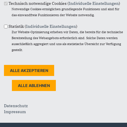
Technisch notwendige Cookies (
Individuelle Einstellungen
)
39104
Magdeburg
Notwendige Cookies ermöglichen grundlegende Funktionen und sind für
Telefon:
0391 5666810
das einwandfreie Funktionieren der Website notwendig.
E-Mail:
presse@cdulsa.de
Statistik (
Individuelle Einstellungen
)
Zur Website-Optimierung erheben wir Daten, die bereits für die technische
Im Web
Bereitstellung des Webangebots erforderlich sind. Solche Daten werden
Ministerpräsident Sven Schulze
ausschließlich aggregiert und uns als statistische Übersicht zur Verfügung
CDU-Fraktion im Landtag
gestellt.
Alexandra Mehnert MdEP
CDU/CSU Bundestagsfraktion
CDU Deutschlands
Links
Impressum
Kontakt
Datenschutz
Datenschutz
Impressum
Sitemap
Archiv