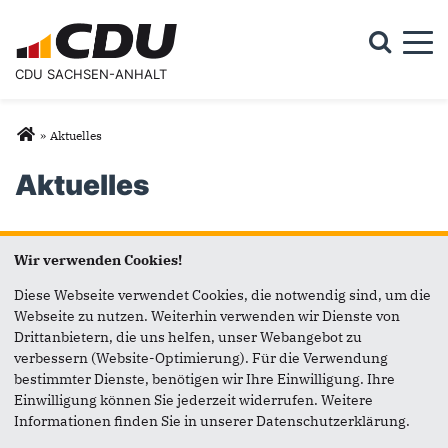
Togg
CDU SACHSEN-ANHALT
Suchformular
Suche
Sie sind hier
»
Aktuelles
Aktuelles
Seiten
1
2
Wir verwenden Cookies!
Diese Webseite verwendet Cookies, die notwendig sind, um die
Webseite zu nutzen. Weiterhin verwenden wir Dienste von
Drittanbietern, die uns helfen, unser Webangebot zu
verbessern (Website-Optimierung). Für die Verwendung
bestimmter Dienste, benötigen wir Ihre Einwilligung. Ihre
Anschrift
Fußbereich
Einwilligung können Sie jederzeit widerrufen. Weitere
Informationen finden Sie in unserer Datenschutzerklärung.
CDU Sachsen-Anhalt
Fürstenwallstraße 17