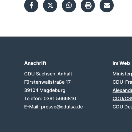
Anschrift
Im Web
Fußbereich
CDU Sachsen-Anhalt
Minister
Fürstenwallstraße 17
CDU-Fra
39104
Magdeburg
Alexand
Telefon:
0391 5666810
CDU/CSU
E-Mail:
presse@cdulsa.de
CDU Deu