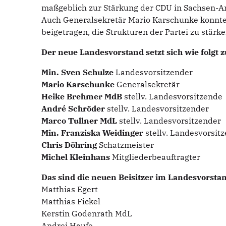
maßgeblich zur Stärkung der CDU in Sachsen-Anha
Auch Generalsekretär Mario Karschunke konnte 
beigetragen, die Strukturen der Partei zu stärke
Der neue Landesvorstand setzt sich wie folgt
Min. Sven Schulze
Landesvorsitzender
Mario Karschunke
Generalsekretär
Heike Brehmer MdB
stellv. Landesvorsitzende
André Schröder
stellv. Landesvorsitzender
Marco Tullner MdL
stellv. Landesvorsitzender
Min. Franziska Weidinger
stellv. Landesvorsit
Chris Döhring
Schatzmeister
Michel Kleinhans
Mitgliederbeauftragter
Das sind die neuen Beisitzer im Landesvorsta
Matthias Egert
Matthias Fickel
Kerstin Godenrath MdL
Andrej Haufe