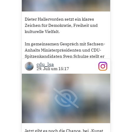
Dieter Hallervorden setzt ein klares
Zeichen für Demokratie, Freiheit und
kulturelle Vielfalt.
Im gemeinsamen Gespräch mit Sachsen-
Anhalts Ministerpräsidenten und CDU-
Spitzenkandidaten Sven Schulze stellt er
klar: Kunst und Kultur müssen frei
cdu_lsa
29. Juli um 15:17
bleiben und dürfen nicht politisch gelenkt
oder davon...
Mehr lesen
Jetzt gibt es noch die Chance, bei „Kunst