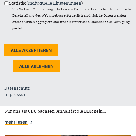
Statistik (
Individuelle Einstellungen
)
Zur Website-Optimierung erheben wir Daten, die bereits für die technische
Bereitstellung des Webangebots erforderlich sind. Solche Daten werden
ausschließlich aggregiert und uns als statistische Übersicht zur Verfügung
gestellt.
© Steffen Böttcher
Statement
DDR-Hymne auf der
Parteiveranstaltung der AfD
Datenschutz
„[…] und der Zukunft zugewandt… […]“ könnte
Impressum
rückwartsgewandter nicht verwendet werden.
Für uns als CDU Sachsen-Anhalt ist die DDR kein...
mehr lesen