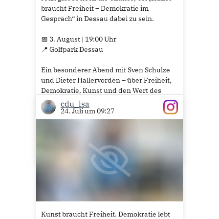
braucht Freiheit – Demokratie im
Gespräch“ in Dessau dabei zu sein.
📅 3. August | 19:00 Uhr
📍 Golfpark Dessau
Ein besonderer Abend mit Sven Schulze
und Dieter Hallervorden – über Freiheit,
Demokratie, Kunst und den Wert des
offenen Gesprächs.
cdu_lsa
24. Juli um 09:27
📲...
Mehr lesen
Kunst braucht Freiheit. Demokratie lebt