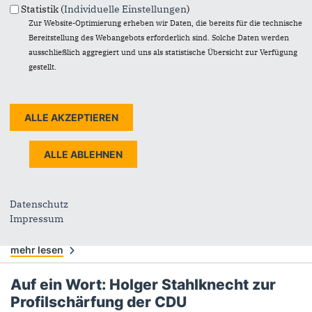
mehr lesen
Statistik (
Individuelle Einstellungen
)
Zur Website-Optimierung erheben wir Daten, die bereits für die technische
Sven Schulze fordert von SPD
Bereitstellung des Webangebots erforderlich sind. Solche Daten werden
ausschließlich aggregiert und uns als statistische Übersicht zur Verfügung
Lösungen statt offene Konflikte
gestellt.
18.09.2019
Lösungen statt offener Konflikte: Sven Schulze reagiert auf verbale
Attacken der SPD in der aktuellen Ausgabe der Volksstimme.
mehr lesen
Mauerfall-Jubiläum: Junge Union
wandert auf den Brocken
17.09.2019
Datenschutz
30 Jahre Mauerfall und Borkenkäferplage im Harz - Junge Union
Impressum
wandert mit politischen Botschaften im Gepäck auf den Brocken.
mehr lesen
Auf ein Wort: Holger Stahlknecht zur
Profilschärfung der CDU