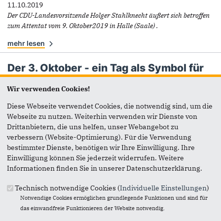
11.10.2019
Der CDU-Landesvorsitzende Holger Stahlknecht äußert sich betroffen
zum Attentat vom 9. Oktober2019 in Halle (Saale) .
mehr lesen
Der 3. Oktober - ein Tag als Symbol für
Freiheit und Demokratie
Wir verwenden Cookies!
03.10.2019
Am 3. Oktober 1990 sind mit der Wiedervereinigung die Grundlagen
Diese Webseite verwendet Cookies, die notwendig sind, um die
für die heutige Demokratie gelegt worden.
Webseite zu nutzen. Weiterhin verwenden wir Dienste von
Drittanbietern, die uns helfen, unser Webangebot zu
mehr lesen
verbessern (Website-Optimierung). Für die Verwendung
bestimmter Dienste, benötigen wir Ihre Einwilligung. Ihre
Detlef Gürth: "Wir müssen in der
Einwilligung können Sie jederzeit widerrufen. Weitere
Wirtschaft wieder überzeugen"
Informationen finden Sie in unserer Datenschutzerklärung.
27.09.2019
Der MIT-Landesvorsitzende Detlef Gürth will die Vereinigung
Technisch notwendige Cookies (
Individuelle Einstellungen
)
wieder als verlässliche Wirtschaftsorganisation der CDU
Notwendige Cookies ermöglichen grundlegende Funktionen und sind für
profilieren.
das einwandfreie Funktionieren der Website notwendig.