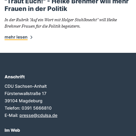
"Traut Euch!" - Heike Brehmer will mehr
Frauen in der Politik
In der Rubrik "Auf ein Wort mit Holger Stahlknecht" will Heike
Brehmer Frauen für die Politik begeistern.
mehr lesen
Anschrift
Fußbereich
CDU Sachsen-Anhalt
Fürstenwallstraße 17
39104
Magdeburg
Telefon:
0391 5666810
E-Mail:
presse@cdulsa.de
Im Web